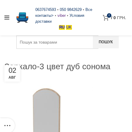
0637674593
•
050 9842629
•
Все
контакты>
•
viber
•
Условия
0
/
0
ГРН.
доставки
RU
UK
Зеркало-3 цвет дуб сонома
02
АВГ