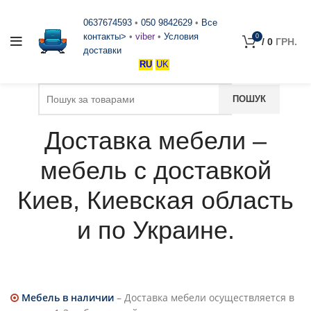
0637674593
•
050 9842629
•
Все
контакты>
•
viber
•
Условия
0
/
0
ГРН.
доставки
RU
UK
Доставка мебели –
мебель с доставкой
Киев, Киевская область
и по Украине.
Мебель в наличии
– Доставка мебели осуществляется в