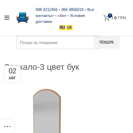
098 4212456
•
066 0856018
•
Все
контакты>
•
viber
•
Условия
0
/
0
ГРН.
доставки
RU
UK
Зеркало-3 цвет бук
02
АВГ