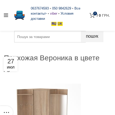
0637674593
•
050 9842629
•
Все
контакты>
•
viber
•
Условия
0
/
0
ГРН.
доставки
RU
UK
Прихожая Вероника в цвете
27
дуб
ИЮЛ