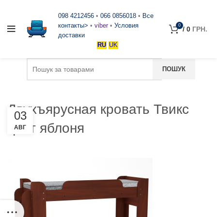
098 4212456
•
066 0856018
•
Все
контакты>
•
viber
•
Условия
0
/
0
ГРН.
доставки
RU
UK
Двухъярусная кровать Твикс
03
цвет яблоня
АВГ