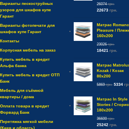
Варианты пескоструйных
26074
грн.
узоров для шкафов купе
22673
грн.
Гарант
Матрас Romanc
Варианты фотопечати для
Pleasure / Плеж
шкафов купе Гарант
160x200
Контакты
23026
грн.
Корпусная мебель на заказ
18421
грн.
Купить мебель в кредит
Матрас Matrolu
Альфа банка
Kozak / Козак
Купить мебель в кредит ОТП
80x200
Банк
5334
гр
5869
грн.
Мебель для съёмной
квартиры / дома
Матрас In Style
Stories / Сторис
Оплата товара в кредит
180x200
Форвард Банк
36600
грн.
Перетяжка мягкой мебели
25242
грн.
(Киев и область)