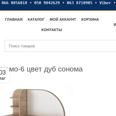
•
066 0856018
•
050 9842629
•
063 8710905
•
Viber
ГЛАВНАЯ
КАТАЛОГ
МОЙ АККАУНТ
КОРЗИНА
В
КОНТАКТЫ
рюмо-6 цвет дуб сонома
03
АВГ