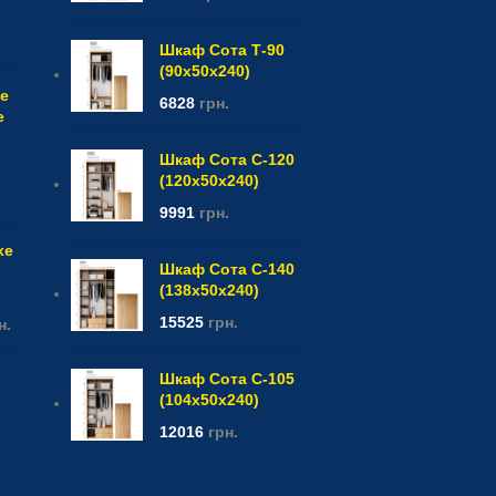
Шкаф Сота Т-90
(90x50x240)
e
6828
грн.
е
Шкаф Сота С-120
(120x50x240)
9991
грн.
xe
Шкаф Сота С-140
(138x50x240)
15525
грн.
н.
Шкаф Сота С-105
(104x50x240)
12016
грн.