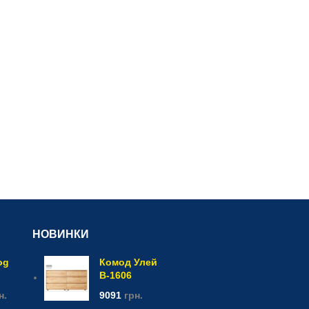
НОВИНКИ
og
Комод Улей
В-1606
н.
9091
грн.