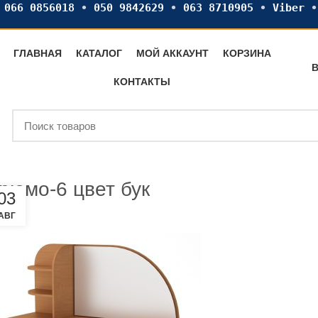
•
066 0856018
•
050 9842629
•
063 8710905
•
Viber
ГЛАВНАЯ
КАТАЛОГ
МОЙ АККАУНТ
КОРЗИНА
В
КОНТАКТЫ
рюмо-6 цвет бук
03
АВГ