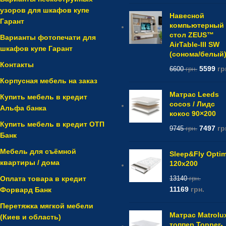
узоров для шкафов купе
Навесной
Гарант
компьютерный
стол ZEUS™
Варианты фотопечати для
AirTable-III SW
шкафов купе Гарант
(сонома/белый
Контакты
5599
гр
6600
грн.
Корпусная мебель на заказ
Матрас Leeds
Купить мебель в кредит
cocos / Лидс
Альфа банка
кокос 90×200
Купить мебель в кредит ОТП
7497
гр
9745
грн.
Банк
Мебель для съёмной
Sleep&Fly Opti
квартиры / дома
120x200
Оплата товара в кредит
13140
грн.
11169
грн.
Форвард Банк
Перетяжка мягкой мебели
Матрас Matrolu
(Киев и область)
топпер Topper-