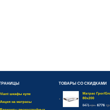
ТРАНИЦЫ
ТОВАРЫ СО СКИДКАМИ
Матрас Грог/Gr
Viant шкафы купе
80x200
Акция на матрасы
6776
гр
8471
грн.
Варианты пескоструйных