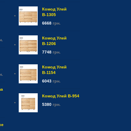
Комод Улей
В-1305
6668
грн.
)
Комод Улей
н.
В-1206
7748
грн.
Комод Улей
В-1154
н.
6043
грн.
ma
Комод Улей В-954
5380
грн.
xe