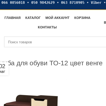
•
066 0856018
•
050 9842629
•
063 8710905
•
Viber
ГЛАВНАЯ
КАТАЛОГ
МОЙ АККАУНТ
КОРЗИНА
В
КОНТАКТЫ
умба для обуви ТО-12 цвет венге
02
АВГ