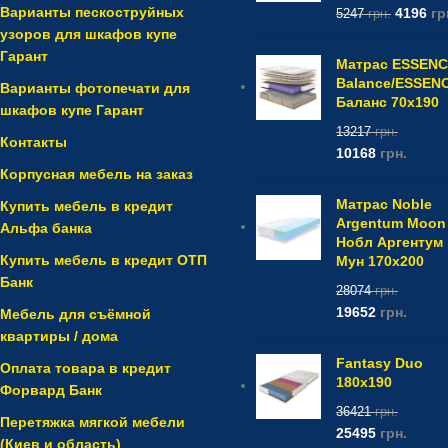
Варианты пескоструйных
4196
гр
5247
грн.
узоров для шкафов купе
Гарант
Матрас ESSEN
Balance/ESSEN
Варианты фотопечати для
Баланс 70x190
шкафов купе Гарант
13217
грн.
Контакты
10168
грн.
Корпусная мебель на заказ
Матрас Noble
Купить мебель в кредит
Argentum Moon 
Альфа банка
Нобл Аргентум
Купить мебель в кредит ОТП
Мун 170x200
Банк
28074
грн.
19652
грн.
Мебель для съёмной
квартиры / дома
Fantasy Duo
Оплата товара в кредит
180x190
Форвард Банк
36421
грн.
Перетяжка мягкой мебели
25495
грн.
(Киев и область)