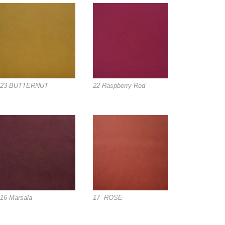
23 BUTTERNUT
22 Raspberry Red
16 Marsala
17 ROSE