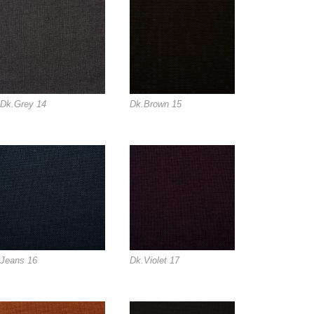
Dk.Grey 14
Dk.Brown 15
Jeans 16
Dk.Violet 17