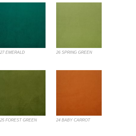
27 EMERALD
26 SPRING GREEN
25 FOREST GREEN
24 BABY CARROT