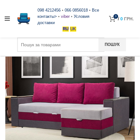
098 4212456
•
066 0856018
•
Все
контакты>
•
viber
•
Условия
0
/
0
ГРН.
доставки
RU
UK