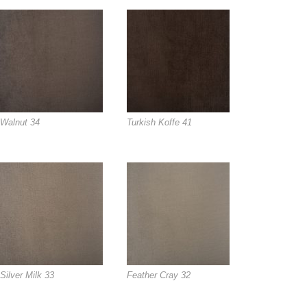
Walnut 34
Turkish Koffe 41
Silver Milk 33
Feather Cray 32