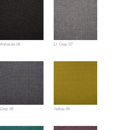
Antracite 06
Lt. Grey 07
Grey 08
Yellow 09