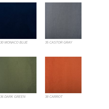
30 MONACO BLUE
35 CASTOR GRAY
36 DARK GREEN
38 CARROT