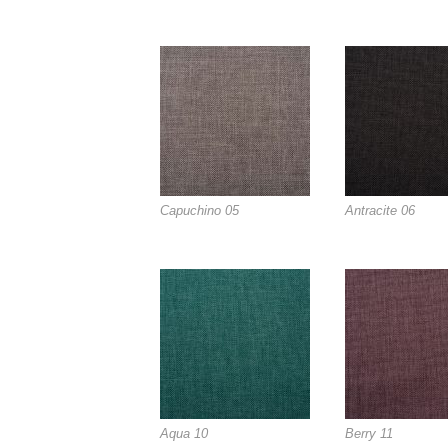
Capuchino 05
Antracite 06
Aqua 10
Berry 11