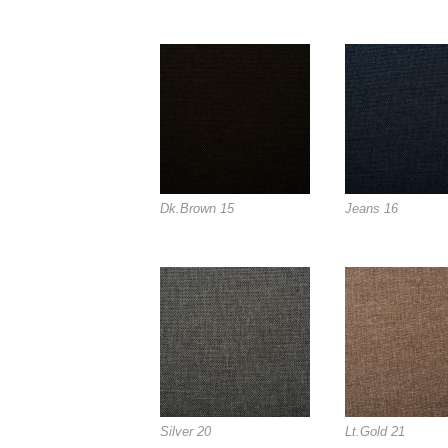
Dk.Brown 15
Jeans 16
Silver 20
Lt.Gold 21