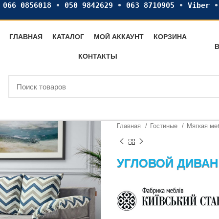
•
066 0856018
•
050 9842629
•
063 8710905
•
Viber
ГЛАВНАЯ
КАТАЛОГ
МОЙ АККАУНТ
КОРЗИНА
В
КОНТАКТЫ
Главная
Гостиные
Мягкая м
УГЛОВОЙ ДИВАН