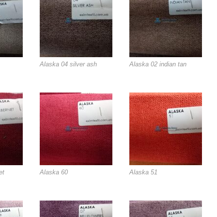
Alaska 04 silver ash
Alaska 02 indian tan
et
Alaska 60
Alaska 51