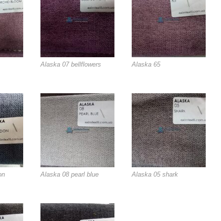
Alaska 07 bellflowers
Alaska 65
on
Alaska 08 pearl blue
Alaska 05 shark