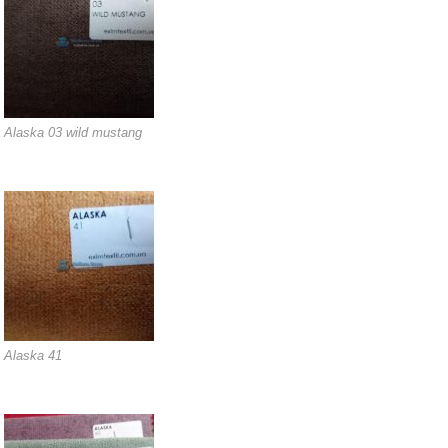
Alaska 03 wild mustang
Alaska 41