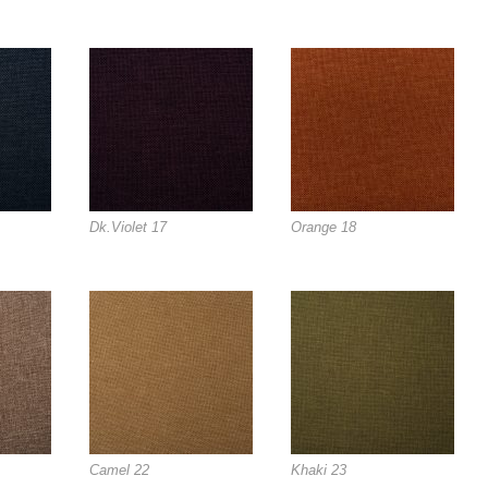
Dk.Violet 17
Orange 18
Camel 22
Khaki 23