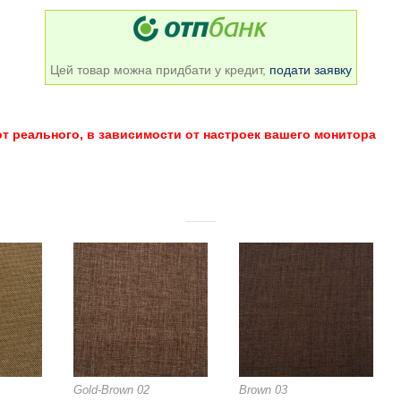
Цей товар можна придбати у кредит,
подати заявку
т реального, в зависимости от настроек вашего монитора
Gold-Brown 02
Brown 03