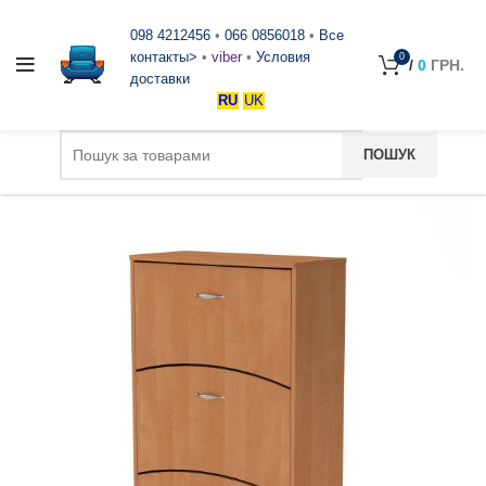
098 4212456
•
066 0856018
•
Все
контакты>
•
viber
•
Условия
0
/
0
ГРН.
доставки
RU
UK