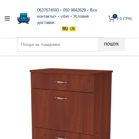
0637674593
•
050 9842629
•
Все
контакты>
•
viber
•
Условия
0
/
0
ГРН.
доставки
RU
UK