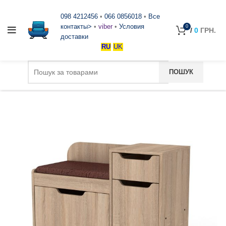
098 4212456
•
066 0856018
•
Все
контакты>
•
viber
•
Условия
0
/
0
ГРН.
доставки
RU
UK