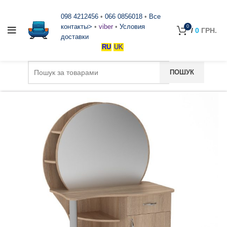
098 4212456
•
066 0856018
•
Все
контакты>
•
viber
•
Условия
0
/
0
ГРН.
доставки
RU
UK