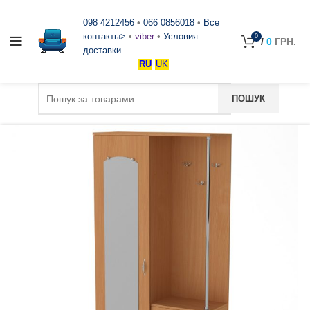
098 4212456
•
066 0856018
•
Все
контакты>
•
viber
•
Условия
0
/
0
ГРН.
доставки
RU
UK