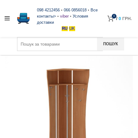
098 4212456
•
066 0856018
•
Все
контакты>
•
viber
•
Условия
0
/
0
ГРН.
доставки
RU
UK