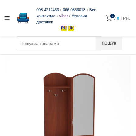
098 4212456
•
066 0856018
•
Все
контакты>
•
viber
•
Условия
0
/
0
ГРН.
доставки
RU
UK