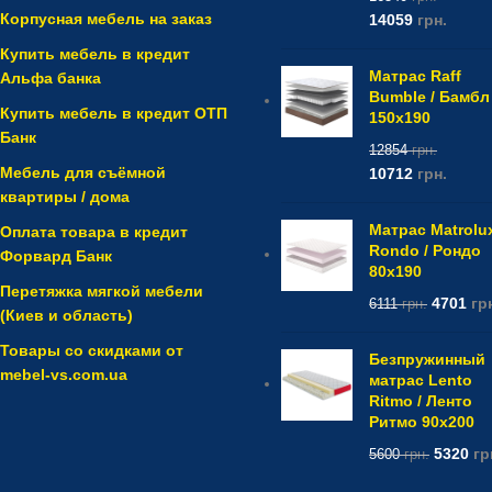
Корпусная мебель на заказ
14059
грн.
Купить мебель в кредит
Матрас Raff
Альфа банка
Bumble / Бамбл
Купить мебель в кредит ОТП
150x190
Банк
12854
грн.
Мебель для съёмной
10712
грн.
квартиры / дома
Матрас Matrolu
Оплата товара в кредит
Rondo / Рондо
Форвард Банк
80x190
Перетяжка мягкой мебели
4701
гр
6111
грн.
(Киев и область)
Товары со скидками от
Безпружинный
mebel-vs.com.ua
матрас Lento
Ritmo / Ленто
Ритмо 90x200
5320
гр
5600
грн.