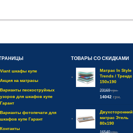
ТРАНИЦЫ
ТОВАРЫ СО СКИДКАМИ
Матрас In Style
Viant шкафы купе
Trends / Трендс
Акция на матрасы
150x190
Варианты пескоструйных
23169
грн.
узоров для шкафов купе
14042
грн.
Гарант
Двухсторонний
Варианты фотопечати для
матрас Этель
шкафов купе Гарант
80x190
Контакты
16540
грн.