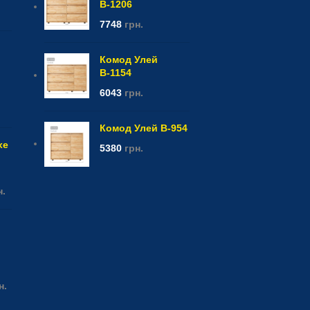
В-1206
7748
грн.
Комод Улей
В-1154
6043
грн.
Комод Улей В-954
xe
5380
грн.
н.
н.