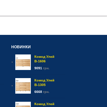
НОВИНКИ
Комод Улей
В-1606
9091
грн.
Комод Улей
В-1305
6668
грн.
Комод Улей