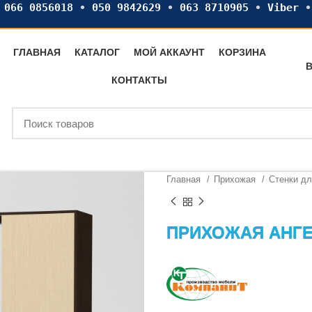
•
066 0856018
•
050 9842629
•
063 8710905
•
Viber
ГЛАВНАЯ
КАТАЛОГ
МОЙ АККАУНТ
КОРЗИНА
В
КОНТАКТЫ
Главная
Прихожая
Стенки д
ПРИХОЖАЯ АНГ