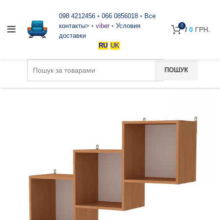
098 4212456
•
066 0856018
•
Все
контакты>
•
viber
•
Условия
0
/
0
ГРН.
доставки
RU
UK