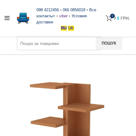
098 4212456
•
066 0856018
•
Все
контакты>
•
viber
•
Условия
0
/
0
ГРН.
доставки
RU
UK