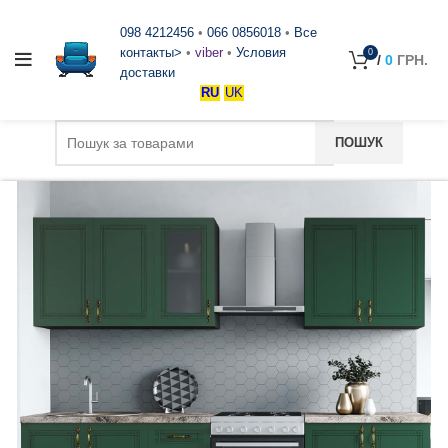
098 4212456
•
066 0856018
•
Все
контакты>
•
viber
•
Условия
0
/
0
ГРН.
доставки
RU
UK