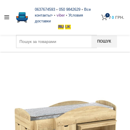
0637674593
•
050 9842629
•
Все
контакты>
•
viber
•
Условия
0
/
0
ГРН.
доставки
RU
UK