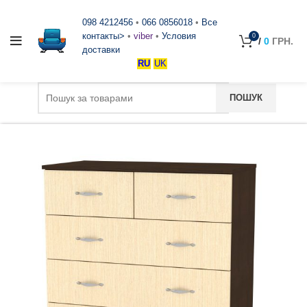
098 4212456
•
066 0856018
•
Все
контакты>
•
viber
•
Условия
0
/
0
ГРН.
доставки
RU
UK