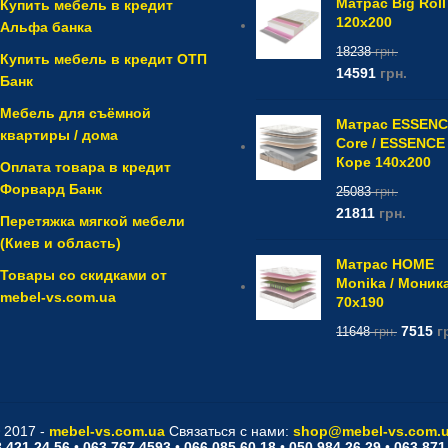
Матрас Big Roll
Купить мебель в кредит
120x200
Альфа банка
18238
грн.
Купить мебель в кредит ОТП
14591
грн.
Банк
Мебель для съёмной
Матрас ESSEN
квартиры / дома
Core / ESSENCE
Коре 140x200
Оплата товара в кредит
Форвард Банк
25083
грн.
21811
грн.
Перетяжка мягкой мебели
(Киев и область)
Матрас HOME
Товары со скидками от
Monika / Моник
mebel-vs.com.ua
70x190
7515
г
11648
грн.
 2017 -
mebel-vs.com.ua
Связаться с нами:
shop@mebel-vs.com.
 421 24 56
•
063 767 4593
•
066 085 60 18
•
050 984 26 29
•
063 871