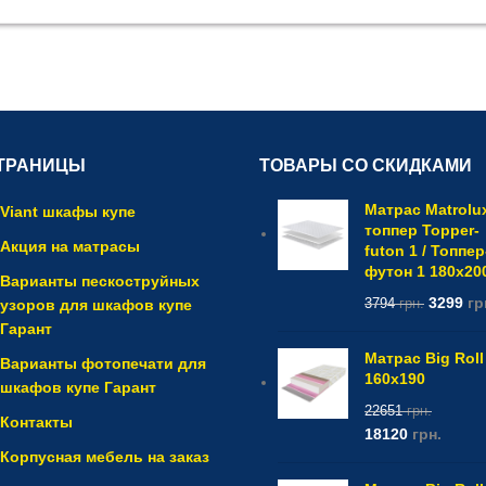
ТРАНИЦЫ
ТОВАРЫ СО СКИДКАМИ
Матрас Matrolu
Viant шкафы купе
топпер Topper-
Акция на матрасы
futon 1 / Топпер
футон 1 180x20
Варианты пескоструйных
3299
гр
узоров для шкафов купе
3794
грн.
Гарант
Матрас Big Roll
Варианты фотопечати для
160x190
шкафов купе Гарант
22651
грн.
Контакты
18120
грн.
Корпусная мебель на заказ