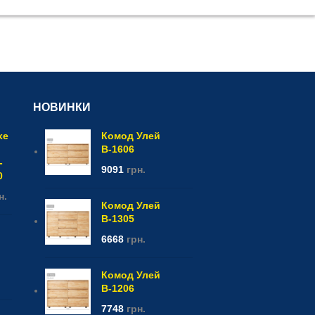
НОВИНКИ
xe
Комод Улей
В-1606
-
9091
грн.
0
н.
Комод Улей
В-1305
6668
грн.
Комод Улей
В-1206
7748
грн.