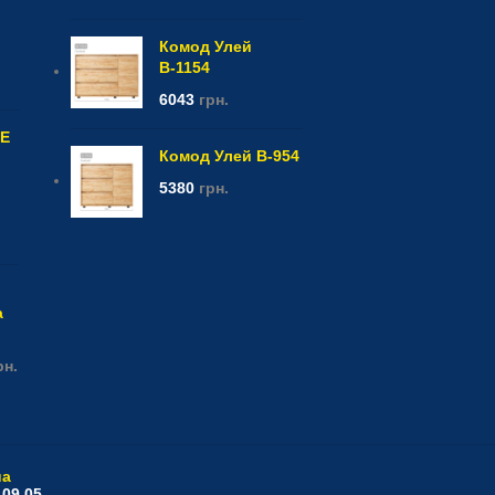
Комод Улей
В-1154
6043
грн.
CE
Комод Улей В-954
5380
грн.
а
рн.
ua
 09 05