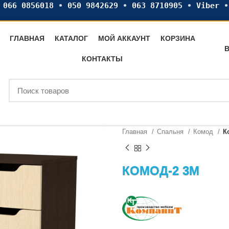
•
066 0856018
•
050 9842629
•
063 8710905
•
Viber
ГЛАВНАЯ
КАТАЛОГ
МОЙ АККАУНТ
КОРЗИНА
В
КОНТАКТЫ
Главная
Спальня
Комод
К
КОМОД-2 3М