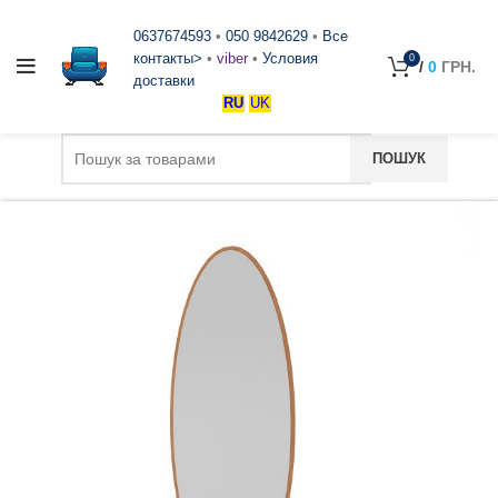
0637674593
•
050 9842629
•
Все
контакты>
•
viber
•
Условия
0
/
0
ГРН.
доставки
RU
UK