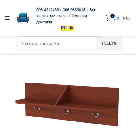
098 4212456
•
066 0856018
•
Все
контакты>
•
viber
•
Условия
0
/
0
ГРН.
доставки
RU
UK