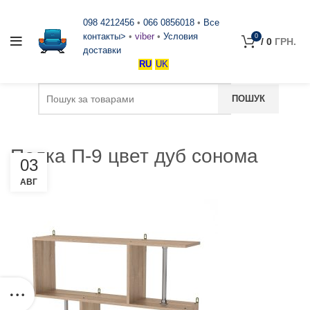
098 4212456
•
066 0856018
•
Все
контакты>
•
viber
•
Условия
0
/
0
ГРН.
доставки
RU
UK
Полка П-9 цвет дуб сонома
03
АВГ