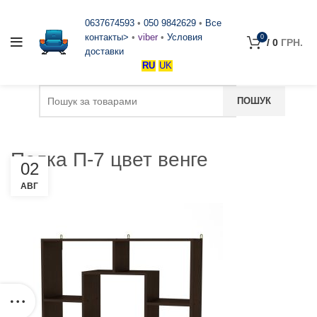
0637674593
•
050 9842629
•
Все
контакты>
•
viber
•
Условия
0
/
0
ГРН.
доставки
RU
UK
Полка П-7 цвет венге
02
АВГ