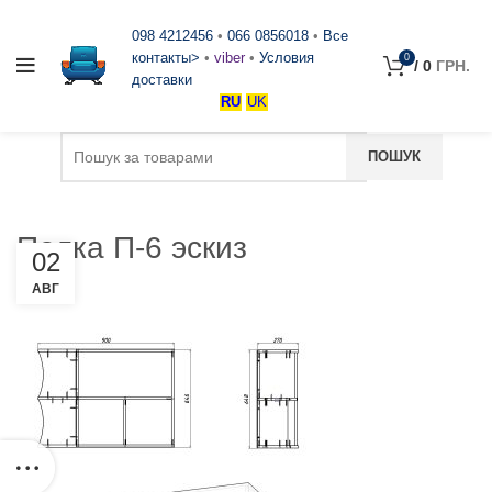
098 4212456
•
066 0856018
•
Все
контакты>
•
viber
•
Условия
0
/
0
ГРН.
доставки
RU
UK
Полка П-6 эскиз
02
АВГ