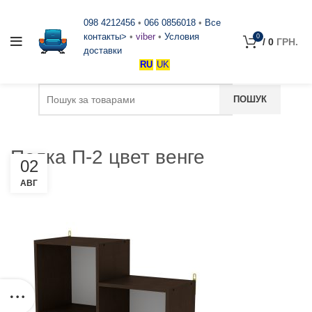
098 4212456
•
066 0856018
•
Все
контакты>
•
viber
•
Условия
0
/
0
ГРН.
доставки
RU
UK
Полка П-2 цвет венге
02
АВГ