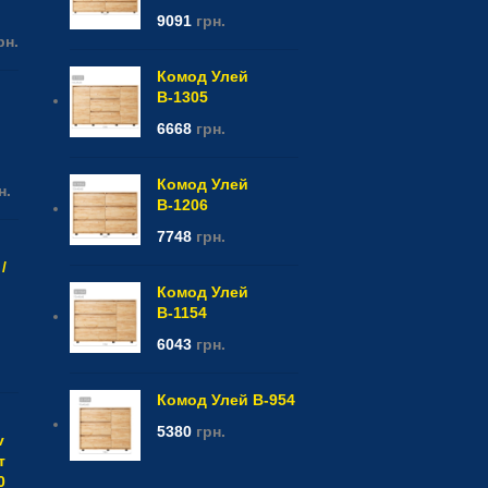
9091
грн.
рн.
Комод Улей
В-1305
6668
грн.
Комод Улей
н.
В-1206
7748
грн.
/
Комод Улей
В-1154
6043
грн.
Комод Улей В-954
5380
грн.
v
т
0