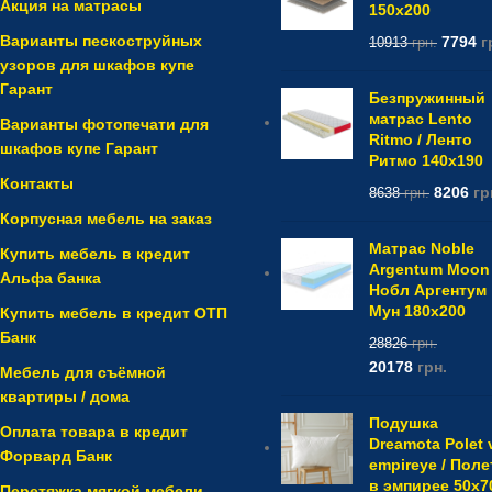
Акция на матрасы
150x200
Варианты пескоструйных
7794
г
10913
грн.
узоров для шкафов купе
Гарант
Безпружинный
матрас Lento
Варианты фотопечати для
Ritmo / Ленто
шкафов купе Гарант
Ритмо 140x190
Контакты
8206
гр
8638
грн.
Корпусная мебель на заказ
Матрас Noble
Купить мебель в кредит
Argentum Moon 
Альфа банка
Нобл Аргентум
Мун 180x200
Купить мебель в кредит ОТП
Банк
28826
грн.
20178
грн.
Мебель для съёмной
квартиры / дома
Подушка
Оплата товара в кредит
Dreamota Polet 
Форвард Банк
empireye / Поле
в эмпирее 50х7
Перетяжка мягкой мебели