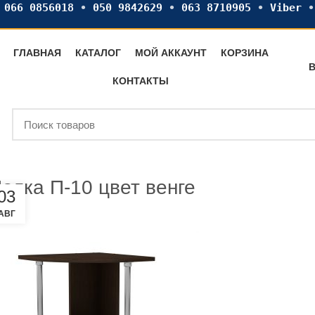
•
066 0856018
•
050 9842629
•
063 8710905
•
Viber
ГЛАВНАЯ
КАТАЛОГ
МОЙ АККАУНТ
КОРЗИНА
В
КОНТАКТЫ
олка П-10 цвет венге
03
АВГ