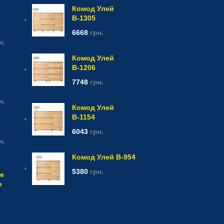
Комод Улей
В-1305
6668
грн.
н.
Комод Улей
В-1206
7748
грн.
н.
Комод Улей
В-1154
6043
грн.
н.
Комод Улей В-954
5380
грн.
e
е