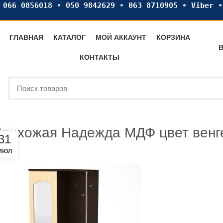
•
066 0856018
•
050 9842629
•
063 8710905
•
Viber
ГЛАВНАЯ
КАТАЛОГ
МОЙ АККАУНТ
КОРЗИНА
В
КОНТАКТЫ
рихожая Надежда МДФ цвет венг
31
ИЮЛ