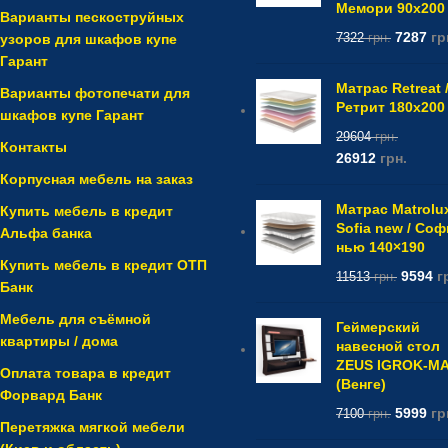
Мемори 90x200
Варианты пескоструйных
7287
гр
узоров для шкафов купе
7322
грн.
Гарант
Матрас Retreat 
Варианты фотопечати для
Ретрит 180x200
шкафов купе Гарант
29604
грн.
Контакты
26912
грн.
Корпусная мебель на заказ
Матрас Matrolu
Купить мебель в кредит
Sofia new / Со
Альфа банка
нью 140×190
Купить мебель в кредит ОТП
9594
г
11513
грн.
Банк
Мебель для съёмной
Геймерский
квартиры / дома
навесной стол
ZEUS IGROK-M
Оплата товара в кредит
(Венге)
Форвард Банк
5999
гр
7100
грн.
Перетяжка мягкой мебели