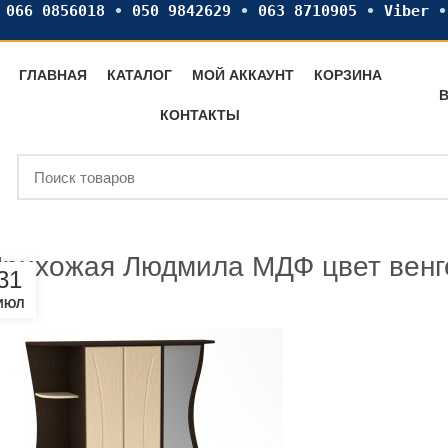
•
066 0856018
•
050 9842629
•
063 8710905
•
Viber
ГЛАВНАЯ
КАТАЛОГ
МОЙ АККАУНТ
КОРЗИНА
В
КОНТАКТЫ
рихожая Людмила МДФ цвет венг
31
ИЮЛ