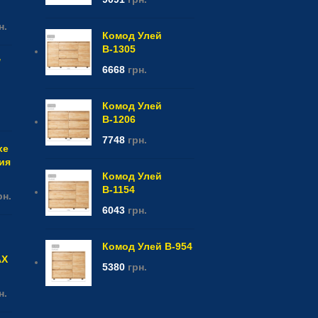
н.
Комод Улей
В-1305
/
6668
грн.
Комод Улей
В-1206
7748
грн.
xe
фия
Комод Улей
В-1154
рн.
6043
грн.
Комод Улей В-954
AX
5380
грн.
н.