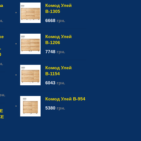
ma
Комод Улей
В-1305
н.
6668
грн.
xe
Комод Улей
В-1206
-
7748
грн.
0
н.
Комод Улей
В-1154
6043
грн.
рн.
Комод Улей В-954
5380
грн.
CE
CE