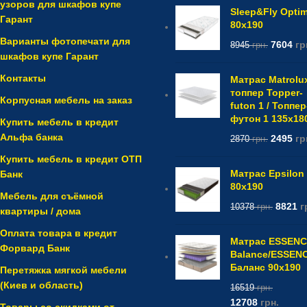
узоров для шкафов купе
Sleep&Fly Opti
Гарант
80x190
Варианты фотопечати для
7604
гр
8945
грн.
шкафов купе Гарант
Контакты
Матрас Matrolu
топпер Topper-
Корпусная мебель на заказ
futon 1 / Топпер
футон 1 135x18
Купить мебель в кредит
Альфа банка
2495
гр
2870
грн.
Купить мебель в кредит ОТП
Матрас Epsilon
Банк
80x190
Мебель для съёмной
8821
г
10378
грн.
квартиры / дома
Оплата товара в кредит
Матрас ESSEN
Форвард Банк
Balance/ESSEN
Баланс 90x190
Перетяжка мягкой мебели
(Киев и область)
16519
грн.
12708
грн.
Товары со скидками от