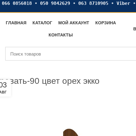
•
066 0856018
•
050 9842629
•
063 8710905
•
Viber
ГЛАВНАЯ
КАТАЛОГ
МОЙ АККАУНТ
КОРЗИНА
В
КОНТАКТЫ
ровать-90 цвет орех экко
03
АВГ