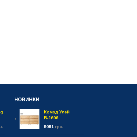
НОВИНКИ
og
Комод Улей
В-1606
н.
9091
грн.