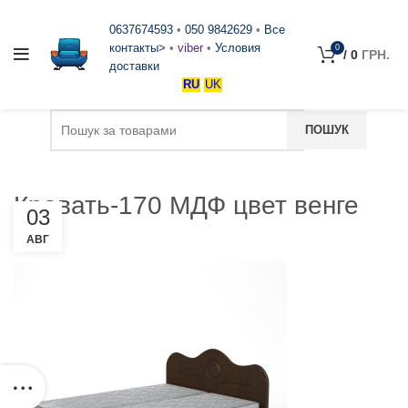
0637674593
•
050 9842629
•
Все
контакты>
•
viber
•
Условия
0
/
0
ГРН.
доставки
RU
UK
Кровать-170 МДФ цвет венге
03
АВГ