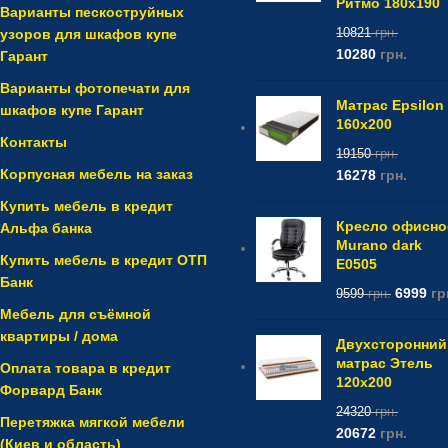
Ритмо 180x190
Варианты пескоструйных
узоров для шкафов купе
10821
грн.
10280
грн.
Гарант
Варианты фотопечати для
Матрас Epsilon
шкафов купе Гарант
160x200
Контакты
19150
грн.
Корпусная мебель на заказ
16278
грн.
Купить мебель в кредит
Кресло офисно
Альфа банка
Murano dark
Купить мебель в кредит ОТП
E0505
Банк
6999
гр
9599
грн.
Мебель для съёмной
квартиры / дома
Двухсторонний
матрас Этель
Оплата товара в кредит
120x200
Форвард Банк
24320
грн.
Перетяжка мягкой мебели
20672
грн.
(Киев и область)