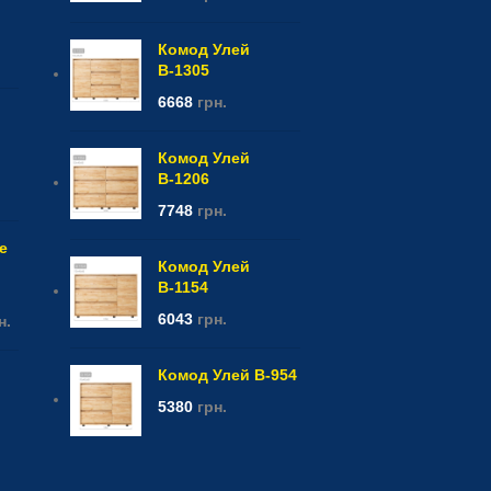
Комод Улей
В-1305
6668
грн.
Комод Улей
В-1206
7748
грн.
е
Комод Улей
В-1154
6043
грн.
н.
Комод Улей В-954
5380
грн.