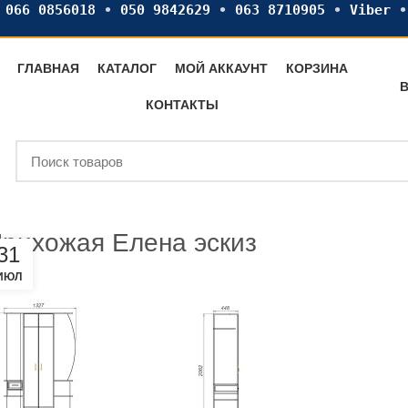
•
066 0856018
•
050 9842629
•
063 8710905
•
Viber
ГЛАВНАЯ
КАТАЛОГ
МОЙ АККАУНТ
КОРЗИНА
В
КОНТАКТЫ
рихожая Елена эскиз
31
ИЮЛ