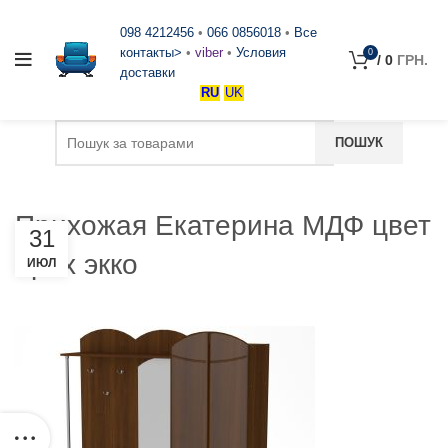
098 4212456
•
066 0856018
•
Все
контакты>
•
viber
•
Условия
0
/
0
ГРН.
доставки
RU
UK
Прихожая Екатерина МДФ цвет
31
орех экко
ИЮЛ