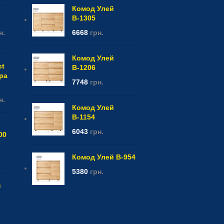
Комод Улей
В-1305
н.
6668
грн.
Комод Улей
st
В-1206
ура
7748
грн.
н.
Комод Улей
В-1154
6043
грн.
00
Комод Улей В-954
5380
грн.
н