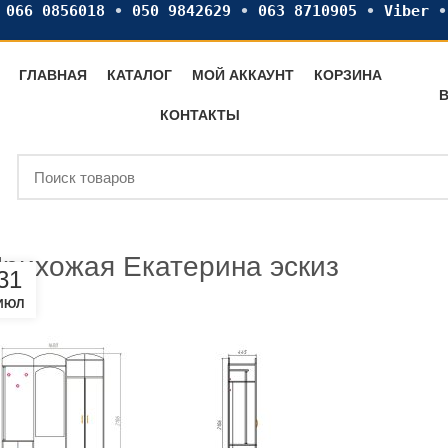
•
066 0856018
•
050 9842629
•
063 8710905
•
Viber
ГЛАВНАЯ
КАТАЛОГ
МОЙ АККАУНТ
КОРЗИНА
В
КОНТАКТЫ
рихожая Екатерина эскиз
31
ИЮЛ