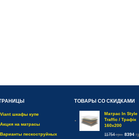
ТРАНИЦЫ
ТОВАРЫ СО СКИДКАМИ
Матрас In Style
Viant шкафы купе
Traffic / Трафік
Акция на матрасы
160x200
Варианты пескоструйных
8394
г
11754
грн.