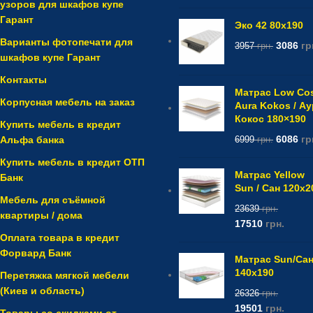
узоров для шкафов купе
Гарант
Эко 42 80x190
Варианты фотопечати для
3086
гр
3957
грн.
шкафов купе Гарант
Контакты
Матрас Low Co
Корпусная мебель на заказ
Aura Kokos / А
Кокос 180×190
Купить мебель в кредит
6086
гр
Альфа банка
6999
грн.
Купить мебель в кредит ОТП
Матрас Yellow
Банк
Sun / Сан 120x2
Мебель для съёмной
23639
грн.
квартиры / дома
17510
грн.
Оплата товара в кредит
Форвард Банк
Матрас Sun/Са
140x190
Перетяжка мягкой мебели
(Киев и область)
26326
грн.
19501
грн.
Товары со скидками от