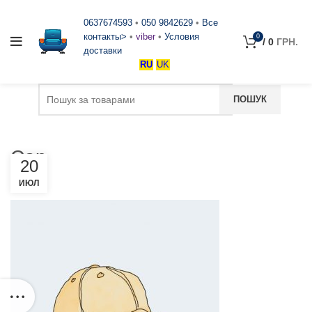
0637674593
•
050 9842629
•
Все
контакты>
•
viber
•
Условия
0
/
0
ГРН.
доставки
RU
UK
Cap
20
ИЮЛ