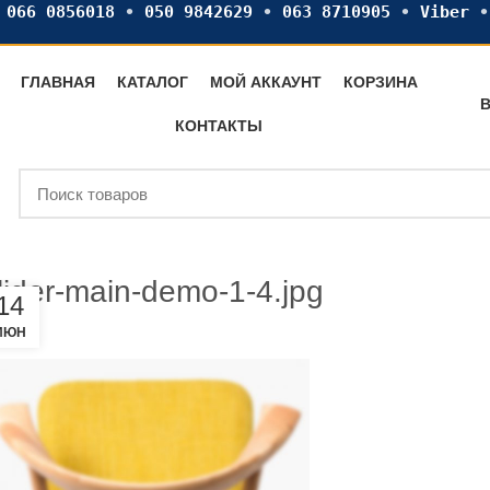
•
066 0856018
•
050 9842629
•
063 8710905
•
Viber
ГЛАВНАЯ
КАТАЛОГ
МОЙ АККАУНТ
КОРЗИНА
В
КОНТАКТЫ
lider-main-demo-1-4.jpg
14
ИЮН