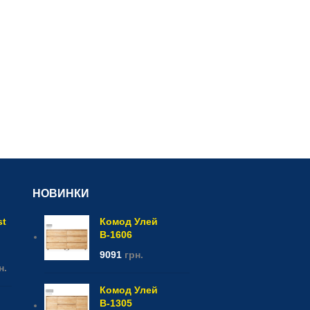
НОВИНКИ
st
Комод Улей
В-1606
9091
грн.
н.
Комод Улей
В-1305