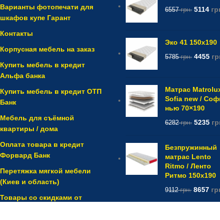
Варианты фотопечати для
5114
гр
6557
грн.
шкафов купе Гарант
Контакты
Эко 41 150x190
Корпусная мебель на заказ
4455
гр
5785
грн.
Купить мебель в кредит
Альфа банка
Матрас Matrolu
Купить мебель в кредит ОТП
Sofia new / Со
Банк
нью 70×190
Мебель для съёмной
5235
гр
6282
грн.
квартиры / дома
Оплата товара в кредит
Безпружинный
Форвард Банк
матрас Lento
Ritmo / Ленто
Перетяжка мягкой мебели
Ритмо 150x190
(Киев и область)
8657
гр
9112
грн.
Товары со скидками от
mebel-vs.com.ua