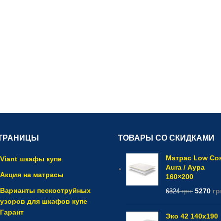
ТРАНИЦЫ
ТОВАРЫ СО СКИДКАМИ
Матрас Low Co
Viant шкафы купе
Aura / Аура
Акция на матрасы
160×200
Варианты пескоструйных
5270
гр
6324
грн.
узоров для шкафов купе
Гарант
Эко 42 140x190