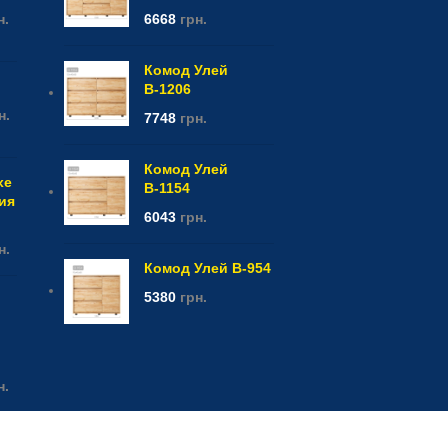
н.
6668
грн.
Комод Улей
В-1206
н.
7748
грн.
Комод Улей
xe
В-1154
фия
6043
грн.
н.
Комод Улей В-954
5380
грн.
н.