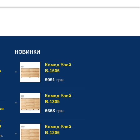
НОВИНКИ
Комод Улей
а
В-1606
9091
грн.
Комод Улей
В-1305
xe
6668
грн.
-
0
Комод Улей
В-1206
н.