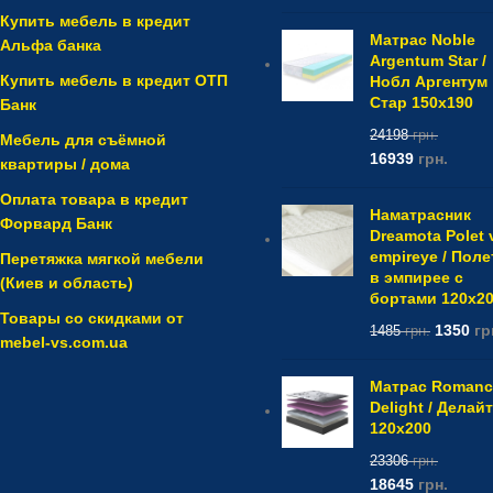
Купить мебель в кредит
Матрас Noble
Альфа банка
Argentum Star /
Купить мебель в кредит ОТП
Нобл Аргентум
Стар 150x190
Банк
24198
грн.
Мебель для съёмной
16939
грн.
квартиры / дома
Оплата товара в кредит
Наматрасник
Форвард Банк
Dreamota Polet 
empireye / Поле
Перетяжка мягкой мебели
в эмпирее с
(Киев и область)
бортами 120x2
Товары со скидками от
1350
гр
1485
грн.
mebel-vs.com.ua
Матрас Romanc
Delight / Делайт
120x200
23306
грн.
18645
грн.