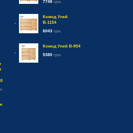
7748
грн.
Комод Улей
В-1154
6043
грн.
Комод Улей В-954
5380
грн.
v
т
00
н.
e