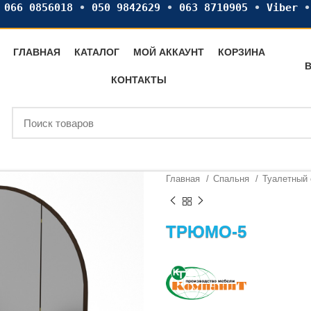
•
066 0856018
•
050 9842629
•
063 8710905
•
Viber
ГЛАВНАЯ
КАТАЛОГ
МОЙ АККАУНТ
КОРЗИНА
В
КОНТАКТЫ
Главная
Спальня
Туалетный
ТРЮМО-5