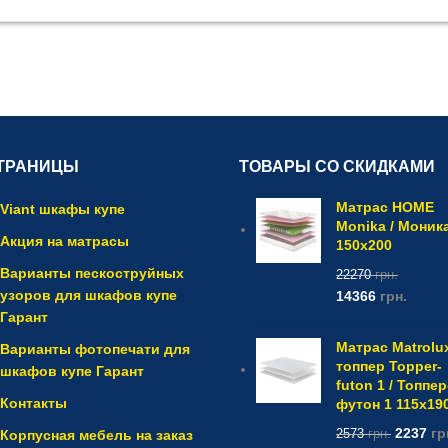
ТРАНИЦЫ
ТОВАРЫ СО СКИДКАМИ
Матрас HOME
Viant шкафы купе
Monika / Моник
Акция на матрасы
150x200
Варианты пескоструйных
22270
грн.
узоров для шкафов купе
14366
грн.
Гарант
Матрас Matrolu
Варианты фотопечати для
топпер Topper-
шкафов купе Гарант
futon 1 / Топпер
Контакты
футон 1 115x19
2237
гр
Корпусная мебель на заказ
2573
грн.