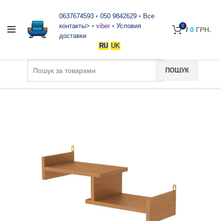
0637674593
•
050 9842629
•
Все
контакты>
•
viber
•
Условия
0
/
0
ГРН.
доставки
RU
UK