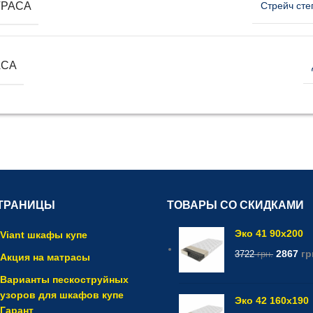
ТРАСА
Стрейч сте
АСА
ТРАНИЦЫ
ТОВАРЫ СО СКИДКАМИ
Эко 41 90x200
Viant шкафы купе
2867
гр
3722
грн.
Акция на матрасы
Варианты пескоструйных
узоров для шкафов купе
Эко 42 160x190
Гарант