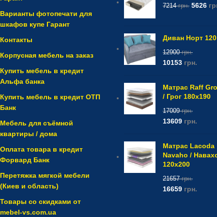
5626
гр
7214
грн.
Варианты фотопечати для
шкафов купе Гарант
Диван Норт 120
Контакты
12900
грн.
Корпусная мебель на заказ
10153
грн.
Купить мебель в кредит
Альфа банка
Матрас Raff Gr
/ Грог 180x190
Купить мебель в кредит ОТП
Банк
17009
грн.
13609
грн.
Мебель для съёмной
квартиры / дома
Матрас Lacoda
Оплата товара в кредит
Navaho / Навах
Форвард Банк
120x200
Перетяжка мягкой мебели
21657
грн.
(Киев и область)
16659
грн.
Товары со скидками от
mebel-vs.com.ua