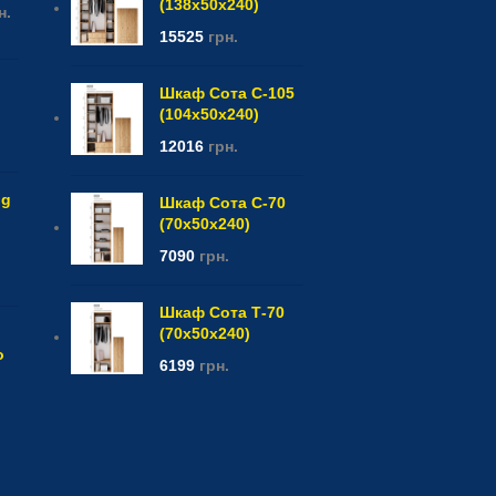
(138x50x240)
н.
15525
грн.
Шкаф Сота С-105
(104x50x240)
12016
грн.
og
Шкаф Сота С-70
(70x50x240)
7090
грн.
Шкаф Сота Т-70
(70x50x240)
о
6199
грн.