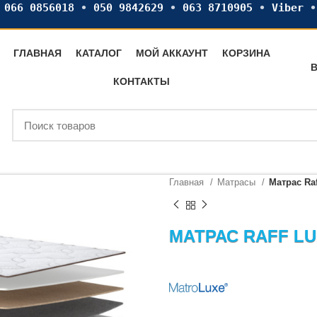
•
066 0856018
•
050 9842629
•
063 8710905
•
Viber
ГЛАВНАЯ
КАТАЛОГ
МОЙ АККАУНТ
КОРЗИНА
В
КОНТАКТЫ
Главная
Матрасы
Матрас Raf
МАТРАС RAFF LU