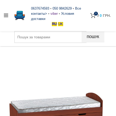
0637674593
•
050 9842629
•
Все
контакты>
•
viber
•
Условия
0
/
0
ГРН.
доставки
RU
UK