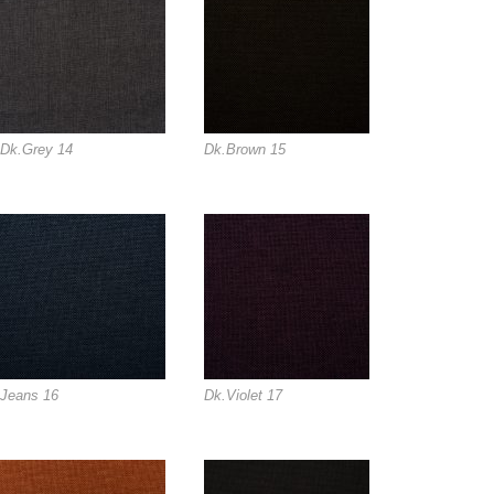
Dk.Grey 14
Dk.Brown 15
Jeans 16
Dk.Violet 17