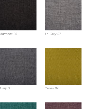
Antracite 06
Lt. Grey 07
Grey 08
Yellow 09