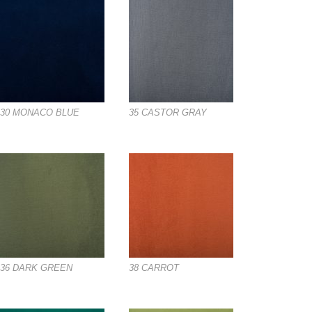
30 MONACO BLUE
35 CASTOR GRAY
36 DARK GREEN
38 CARROT