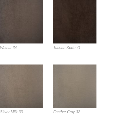
Walnut 34
Turkish Koffe 41
Silver Milk 33
Feather Cray 32