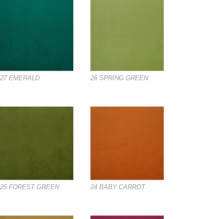
27 EMERALD
26 SPRING GREEN
25 FOREST GREEN
24 BABY CARROT