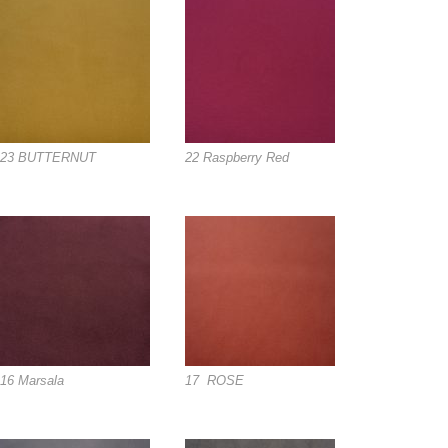
23 BUTTERNUT
22 Raspberry Red
16 Marsala
17 ROSE