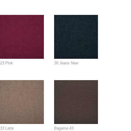
23 Pink
30 Jeans New
33 Latte
Bagama 43