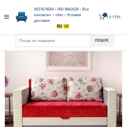
0637674593
•
050 9842629
•
Все
контакты>
•
viber
•
Условия
0
/
0
ГРН.
доставки
RU
UK