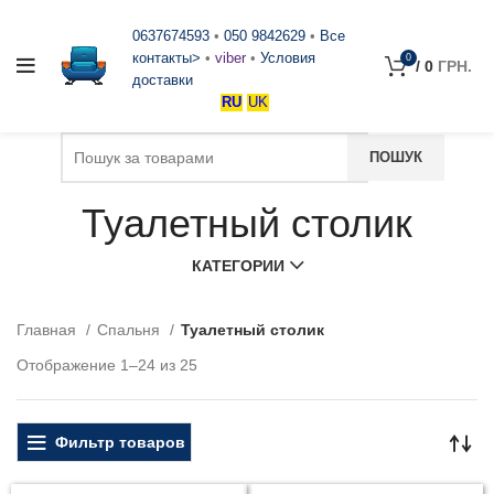
0637674593
•
050 9842629
•
Все
контакты>
•
viber
•
Условия
0
/
0
ГРН.
доставки
RU
UK
Туалетный столик
КАТЕГОРИИ
Главная
Спальня
Туалетный столик
Отображение 1–24 из 25
Фильтр товаров