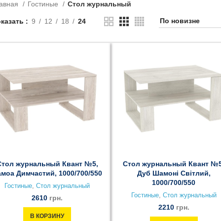
авная
Гостиные
Стол журнальный
казать
9
12
18
24
Стол журнальный Квант №5,
Стол журнальный Квант №5
моа Димчастий, 1000/700/550
Дуб Шамоні Світлий,
1000/700/550
Гостиные
,
Стол журнальный
Гостиные
,
Стол журнальный
2610
грн.
2210
грн.
В КОРЗИНУ