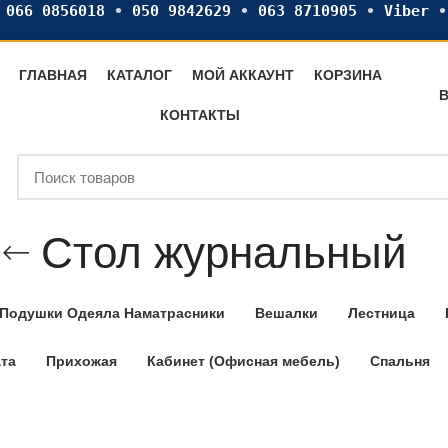
•
066 0856018
•
050 9842629
•
063 8710905
•
Viber
ГЛАВНАЯ
КАТАЛОГ
МОЙ АККАУНТ
КОРЗИНА
В
КОНТАКТЫ
Стол журнальный
Подушки Одеяла Наматрасники
Вешалки
Лестница
ата
Прихожая
Кабинет (Офисная мебель)
Спальня