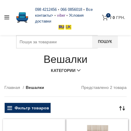
098 4212456
•
066 0856018
•
Все
контакты>
•
viber
•
Условия
0
/
0
ГРН.
доставки
RU
UK
Вешалки
КАТЕГОРИИ
Главная
Вешалки
Представлено 2 товара
Фильтр товаров