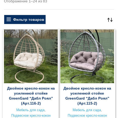
Отображение 1–24 из 83
Фильтр товаров
Двойное кресло-кокон на
Двойное кресло-кокон на
усиленной стойке
усиленной стойке
GreenGard “Дабл Роял”
GreenGard “Дабл Роял”
(Арт.116-2)
(Арт.115-2)
Мебель для сада
,
Мебель для сада
,
Подвесное кресло-кокон
Подвесное кресло-кокон