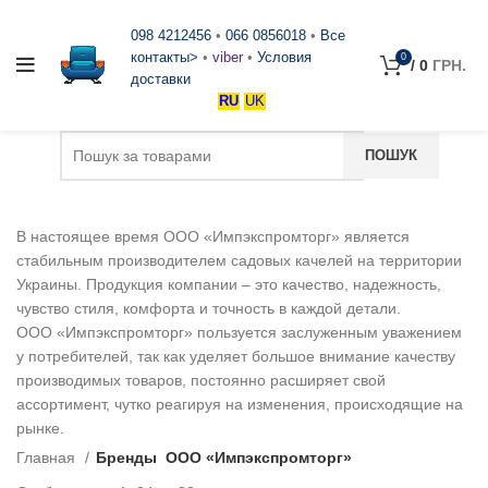
098 4212456
•
066 0856018
•
Все
контакты>
•
viber
•
Условия
0
/
0
ГРН.
доставки
RU
UK
В настоящее время ООО «Импэкспромторг» является
стабильным производителем садовых качелей на территории
Украины. Продукция компании – это качество, надежность,
чувство стиля, комфорта и точность в каждой детали.
ООО «Импэкспромторг» пользуется заслуженным уважением
у потребителей, так как уделяет большое внимание качеству
производимых товаров, постоянно расширяет свой
ассортимент, чутко реагируя на изменения, происходящие на
рынке.
Главная
Бренды
ООО «Импэкспромторг»