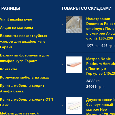
ТРАНИЦЫ
ТОВАРЫ СО СКИДКАМИ
Наматрасник
Viant шкафы купе
Dreamota Polet 
Акция на матрасы
empireye / Поле
в эмпирее Аква
Варианты пескоструйных
стоп 2 160x200
узоров для шкафов купе
946
грн
1278
грн.
Гарант
Варианты фотопечати для
Матрас Noble
шкафов купе Гарант
Platinum Hercul
/ Платинум
Контакты
Геркулес 140x2
Корпусная мебель на заказ
34385
грн.
Купить мебель в кредит
24069
грн.
Альфа банка
Купить мебель в кредит ОТП
Двухсторонний
безпружинный
Банк
матрас Нео
Мебель для съёмной
Мемори 120x20