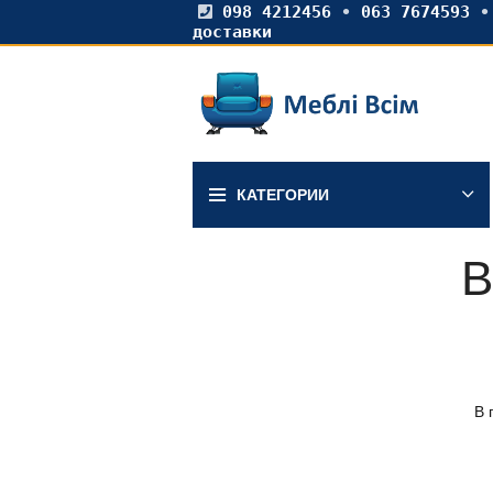
098 4212456
•
063 7674593
доставки
КАТЕГОРИИ
В
В 