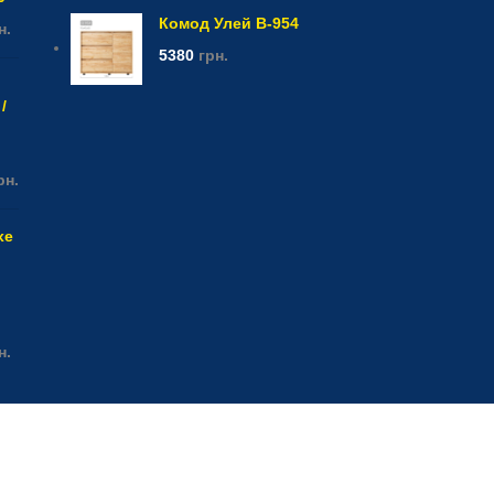
Комод Улей В-954
н.
5380
грн.
/
рн.
xe
н.
ua
 09 05