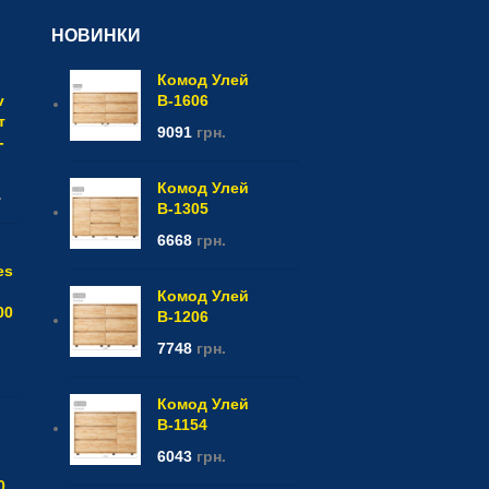
НОВИНКИ
Комод Улей
v
В-1606
т
9091
грн.
-
Комод Улей
.
В-1305
6668
грн.
es
Комод Улей
00
В-1206
7748
грн.
Комод Улей
В-1154
6043
грн.
0