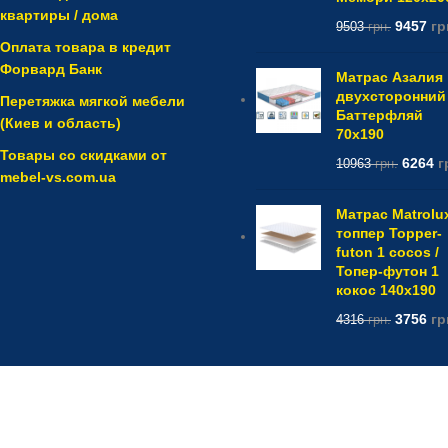
квартиры / дома
9457
гр
9503
грн.
Оплата товара в кредит
Форвард Банк
Матрас Азалия
двухсторонний 
Перетяжка мягкой мебели
Баттерфляй
(Киев и область)
70x190
Товары со скидками от
6264
г
10963
грн.
mebel-vs.com.ua
Матрас Matrolu
топпер Topper-
futon 1 cocos /
Топер-футон 1
кокос 140x190
3756
гр
4316
грн.
 2017 -
mebel-vs.com.ua
Связаться с нами:
shop@mebel-vs.com.
 421 24 56
•
063 767 4593
•
066 085 60 18
•
050 984 26 29
•
063 871