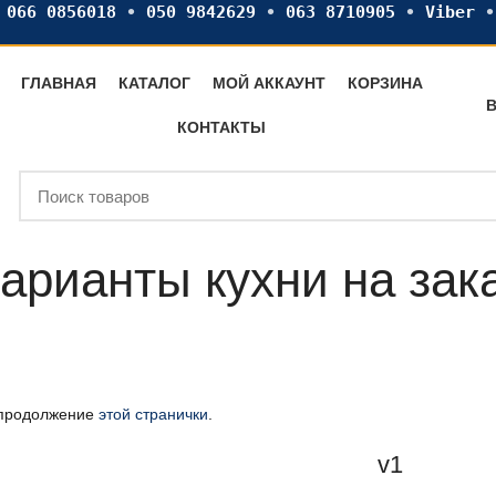
•
066 0856018
•
050 9842629
•
063 8710905
•
Viber
ГЛАВНАЯ
КАТАЛОГ
МОЙ АККАУНТ
КОРЗИНА
В
КОНТАКТЫ
арианты кухни на зак
продолжение
этой странички
.
v1